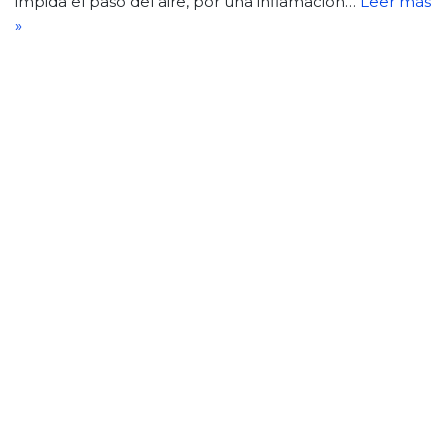
impida el paso del aire, por una inflamación…
Leer más
»