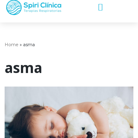
Saltar
al
contenido
Home
»
asma
asma