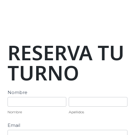
RESERVA TU
TURNO
Reserva
Nombre
de
Nombre
Apellidos
Turno
Nombre
Apellidos
Email