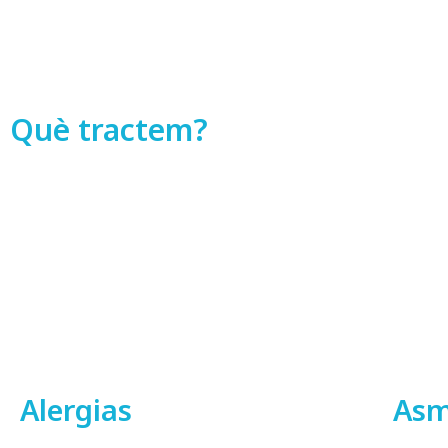
Què tractem?
Alergias
As