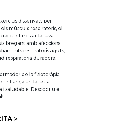
xercicis dissenyats per
 els músculs respiratoris, el
ar i optimitzar la teva
iguis bregant amb afeccions
iaments respiratoris aguts,
d respiratòria duradora.
formador de la fisioteràpia
a confiança en la teua
na i saludable. Descobriu el
l!
ITA >