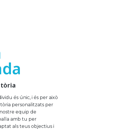
a
ada
tòria
vidu és únic, i és per això
atòria personalitzats per
 nostre equip de
balla amb tu per
tat als teus objectius i