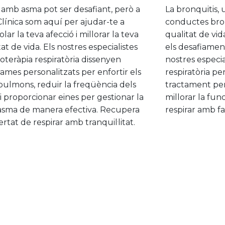
 amb asma pot ser desafiant, però a
La bronquitis, 
 Clínica som aquí per ajudar-te a
conductes bron
lar la teva afecció i millorar la teva
qualitat de vid
at de vida. Els nostres especialistes
els desafiamen
sioteràpia respiratòria dissenyen
nostres especial
ames personalitzats per enfortir els
respiratòria pe
pulmons, reduir la freqüència dels
tractament per 
 i proporcionar eines per gestionar la
millorar la fun
asma de manera efectiva. Recupera
respirar amb fac
bertat de respirar amb tranquil·litat.