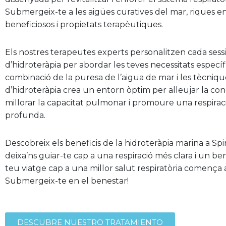
Submergeix-te a les aigües curatives del mar, riques e
beneficiosos i propietats terapèutiques.
Els nostres terapeutes experts personalitzen cada sess
d’hidroteràpia per abordar les teves necessitats específ
combinació de la puresa de l’aigua de mar i les tècniq
d’hidroteràpia crea un entorn òptim per alleujar la con
millorar la capacitat pulmonar i promoure una respira
profunda.
Descobreix els beneficis de la hidroteràpia marina a Spiri
deixa’ns guiar-te cap a una respiració més clara i un ben
teu viatge cap a una millor salut respiratòria comença
Submergeix-te en el benestar!
DESCUBRE NUESTRO TRATAMIENTO