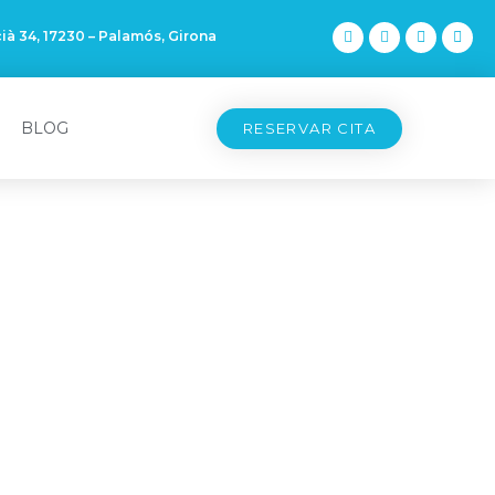
ià 34, 17230 – Palamós, Girona
BLOG
RESERVAR CITA