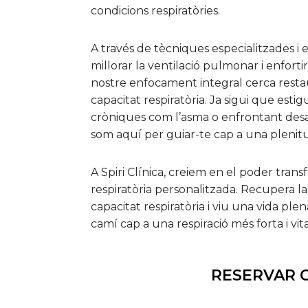
condicions respiratòries.
A través de tècniques especialitzades i e
millorar la ventilació pulmonar i enfortir
nostre enfocament integral cerca restaur
capacitat respiratòria. Ja sigui que est
cròniques com l’asma o enfrontant desaf
som aquí per guiar-te cap a una plenitu
A Spiri Clínica, creiem en el poder trans
respiratòria personalitzada. Recupera l
capacitat respiratòria i viu una vida ple
camí cap a una respiració més forta i vita
RESERVAR C