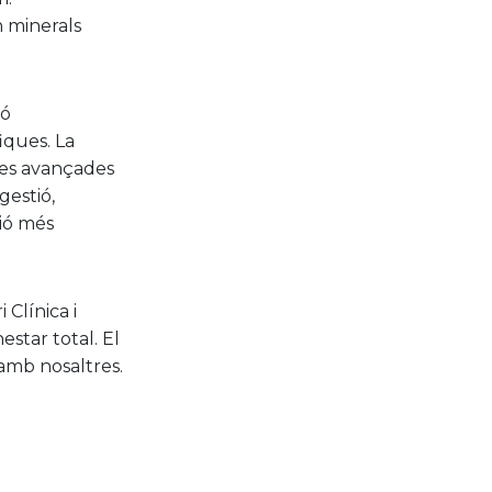
n minerals
ió
iques. La
ues avançades
gestió,
ció més
 Clínica i
estar total. El
 amb nosaltres.