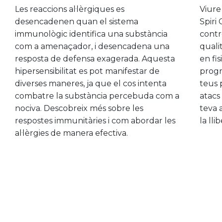
Les reaccions al·lèrgiques es
Viure
desencadenen quan el sistema
Spiri
immunològic identifica una substància
contro
com a amenaçador, i desencadena una
qualit
resposta de defensa exagerada. Aquesta
en fi
hipersensibilitat es pot manifestar de
progr
diverses maneres, ja que el cos intenta
teus 
combatre la substància percebuda com a
atacs
nociva. Descobreix més sobre les
teva 
respostes immunitàries i com abordar les
la lli
al·lèrgies de manera efectiva.