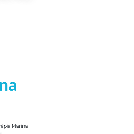
ina
ràpia Marina
i.