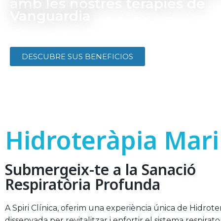
amb les nostres teràpies de
Vanguardia
DESCUBRE SUS BENEFICIOS
Hidroteràpia Mar
Submergeix-te a la Sanació
Respiratòria Profunda
A Spiri Clínica, oferim una experiència única de Hidrote
dissenyada per revitalitzar i enfortir el sistema respirator