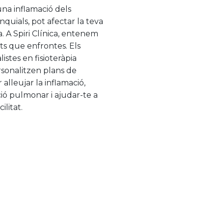
una inflamació dels
quials, pot afectar la teva
a. A Spiri Clínica, entenem
ts que enfrontes. Els
istes en fisioteràpia
rsonalitzen plans de
alleujar la inflamació,
ció pulmonar i ajudar-te a
ilitat.