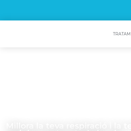
Vés
al
contingut
TRATAM
Experts en Teràp
Respiratòries i
Hidroteràpia Ma
Millora la teva respiració i la 