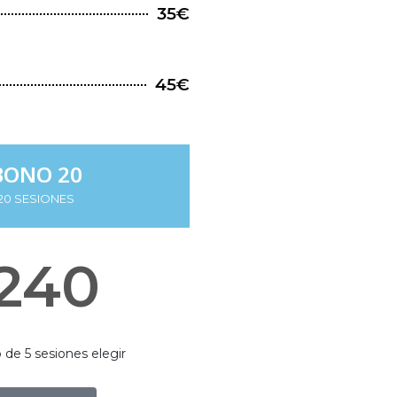
35€
45€
BONO 20
20 SESIONES
240
de 5 sesiones elegir