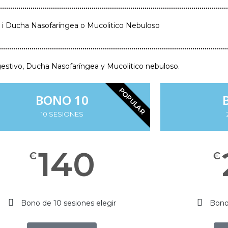
 i Ducha Nasofaríngea o Mucolitico Nebuloso
estivo, Ducha Nasofaríngea y Mucolitico nebuloso.
POPULAR
BONO 10
10 SESIONES
140
€
€
Bono de 10 sesiones elegir
Bono 