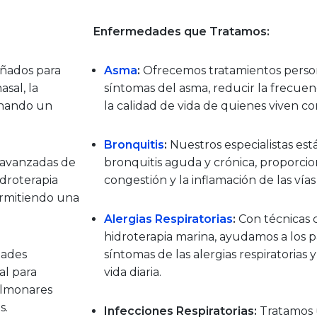
Enfermedades que Tratamos:
eñados para
Asma
:
Ofrecemos tratamientos persona
asal, la
síntomas del asma, reducir la frecuen
ionando un
la calidad de vida de quienes viven c
Bronquitis
:
Nuestros especialistas está
 avanzadas de
bronquitis aguda y crónica, proporciona
idroterapia
congestión y la inflamación de las vías 
ermitiendo una
Alergias Respiratorias
:
Con técnicas 
hidroterapia marina, ayudamos a los p
dades
síntomas de las alergias respiratorias 
al para
vida diaria.
ulmonares
s.
Infecciones Respiratorias:
Tratamos 