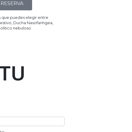
RESERVA
 que puedes elegir entre
stivo, Ducha Nasofaríngea,
litico nebuloso.​
 TU
lidos
dos