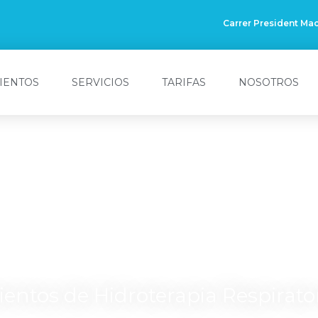
Carrer President Mac
IENTOS
SERVICIOS
TARIFAS
NOSOTROS
e el Calor Húmed
entos de Hidroterapia Respirato