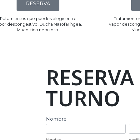
RESERVA
Tratamientos que puedes elegir entre
Tratamientos
por descongestivo, Ducha Nasofaríngea,
Vapor desconge
Mucolitico nebuloso.​
Muco
RESERVA
TURNO
Reserva
Nombre
de
Nombre
Apel
Turno
Nombre
Apelli