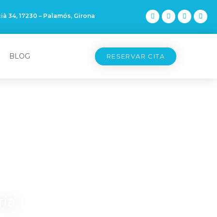
ià 34, 17230 – Palamós, Girona
BLOG
RESERVAR CITA
o
ria