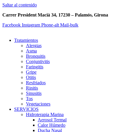
Saltar al contenido
Carrer President Macià 34, 17230 – Palamós, Girona
Facebook
Instagram
Phone-alt
Mail-bulk
Tratamientos
Alergias
Asma
Bronquitis
Conjuntivitis
Faringitis
Gripe
Otitis
Resfriados
Rinitis
Sinusitis
Tos
Vegetaciones
SERVICIOS
Hidroterapia Marina
Aerosol Termal
Calor Húmedo
Ducha Nasal