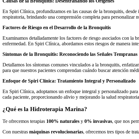
Causas de la Bronquitis: Desentrañando los Orígenes
En Spiri Clínica, profundizamos en las causas de la bronquitis, desde 
respiratoria, brindando una comprensión completa para personalizar nu
Factores de Riesgo en el Desarrollo de la Bronquitis
Examinamos detalladamente los factores de riesgo asociados con la bro
enfermedad. En Spiri Clínica, abordamos estos riesgos de manera inte
Síntomas de la Bronquitis: Reconociendo las Señales Tempranas
Detallamos los síntomas comunes vinculados a la bronquitis, enfatizand
para que nuestros pacientes comprendan cuándo buscar atención médic
Enfoque de Spiri Clínica: Tratamiento Integral y Personalizado
En Spiri Clínica, adoptamos un enfoque integral y personalizado para t
cada paciente, proporcionando alivio y mejorando la salud respirator
¿Qué es la Hidroterapia Marina?
Te ofrecemos terapias
100% naturales
y
0% invasivas
,
que nos perm
Con nuestras
máquinas revolucionarias
, ofrecemos tres tipos de tr