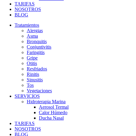
TARIFAS
NOSOTROS
BLOG
Tratamientos
Alergias
Asma
Bronquitis
Conjuntivitis
Faringitis
Gripe
Otitis
Resfriados
Rinitis
Sinusitis
Tos
Vegetaciones
SERVICIOS
Hidroterapia Marina
Aerosol Termal
Calor Húmedo
Ducha Nasal
TARIFAS
NOSOTROS
BLOG