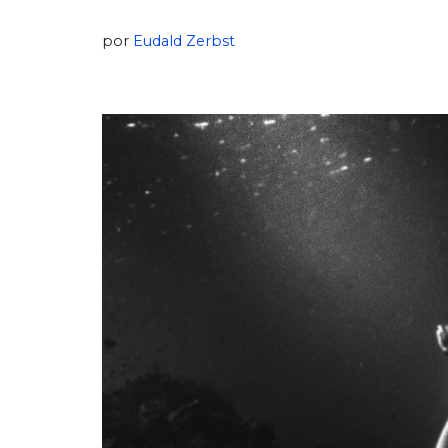
por
Eudald Zerbst