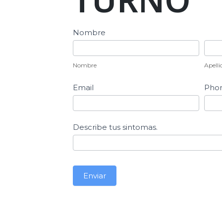
Reserva
Nombre
de
Nombre
Apel
Turno
Nombre
Apelli
Email
Pho
Describe tus sintomas.
Enviar