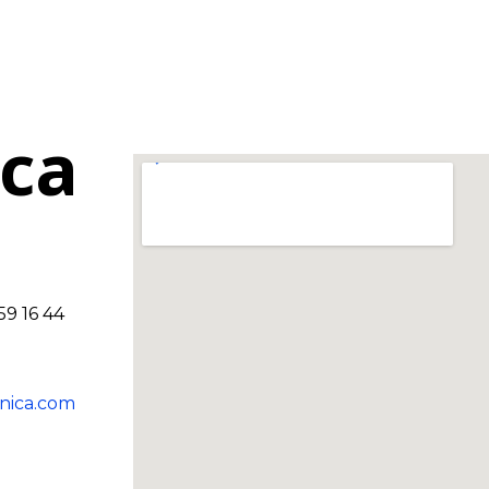
ica
9 16 44
inica.com