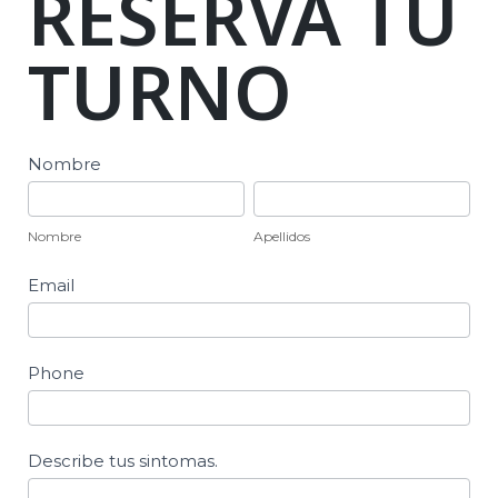
RESERVA TU
TURNO
Reserva
Nombre
de
Nombre
Apellidos
Turno
Nombre
Apellidos
Email
Phone
Describe tus sintomas.