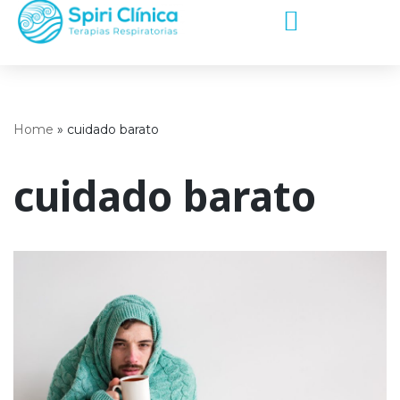
Saltar
al
contenido
Home
»
cuidado barato
cuidado barato