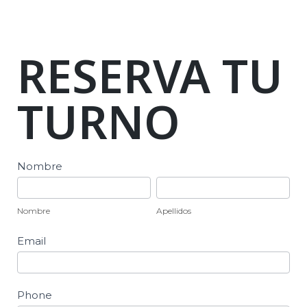
RESERVA TU
TURNO
Reserva
Nombre
de
Nombre
Apellidos
Turno
Nombre
Apellidos
Email
Phone