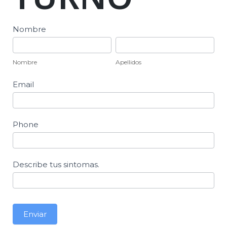
Reserva
Nombre
de
Nombre
Apellidos
Turno
Nombre
Apellidos
Email
Phone
Describe tus sintomas.
Enviar