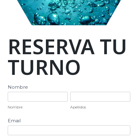
RESERVA TU
TURNO
Reserva
Nombre
de
Nombre
Apellidos
Turno
Nombre
Apellidos
Email