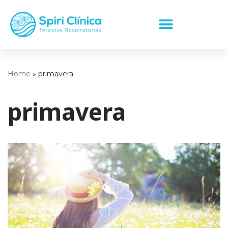
Saltar
al
contenido
Home
»
primavera
primavera